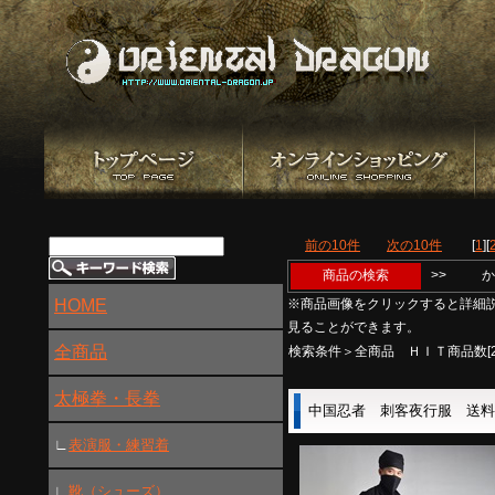
前の10件
次の10件
[
1
][
商品の検索
>>
か
HOME
※商品画像をクリックすると詳細
見ることができます。
全商品
検索条件＞全商品 ＨＩＴ商品数[2
太極拳・長拳
中国忍者 刺客夜行服 送
∟
表演服・練習着
∟
靴（シューズ）