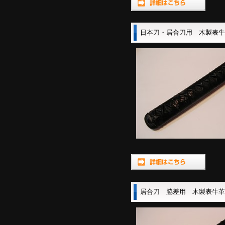
日本刀・居合刀用 木製表
居合刀 脇差用 木製表牛