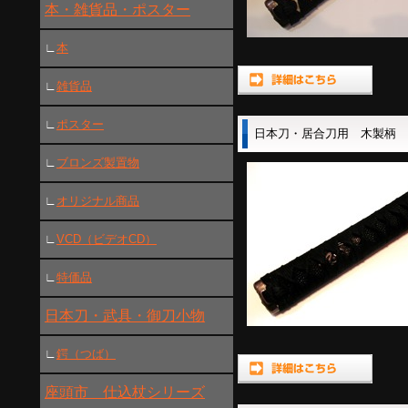
本・雑貨品・ポスター
∟
本
∟
雑貨品
∟
ポスター
日本刀・居合刀用 木製柄
∟
ブロンズ製置物
∟
オリジナル商品
∟
VCD（ビデオCD）
∟
特価品
日本刀・武具・御刀小物
∟
鍔（つば）
座頭市 仕込杖シリーズ