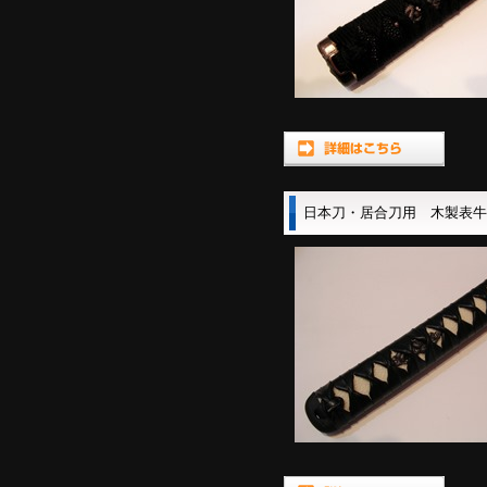
日本刀・居合刀用 木製表