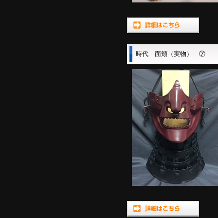
時代 面頬（実物） ⑦