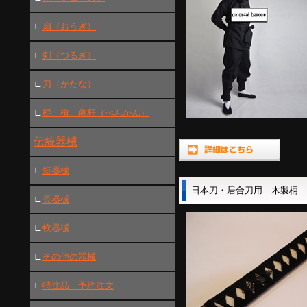
∟
扇（おうぎ）
∟
剣（つるぎ）
∟
刀（かたな）
∟
棍、槍、鞭杆（べんかん）
伝統器械
∟
短器械
日本刀・居合刀用 木製柄
∟
長器械
∟
軟器械
∟
その他の器械
∟
特注品 予約注文