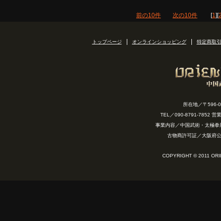
前の10件
次の10件
[
1
][
トップページ
オンラインショッピング
特定商取
所在地／〒596-
TEL／090-8791-7852
事業内容／中国武術・太極拳
古物商許可証／大阪府公安
COPYRIGHT © 2011 OR