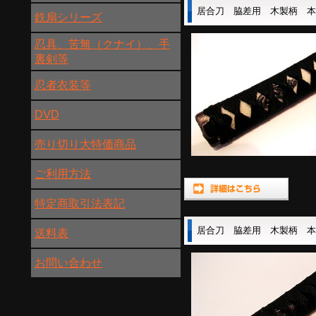
居合刀 脇差用 木製柄 
鉄扇シリーズ
忍具、苦無（クナイ）、手
裏剣等
忍者衣装等
DVD
売り切り大特価商品
ご利用方法
特定商取引法表記
居合刀 脇差用 木製柄 
送料表
お問い合わせ