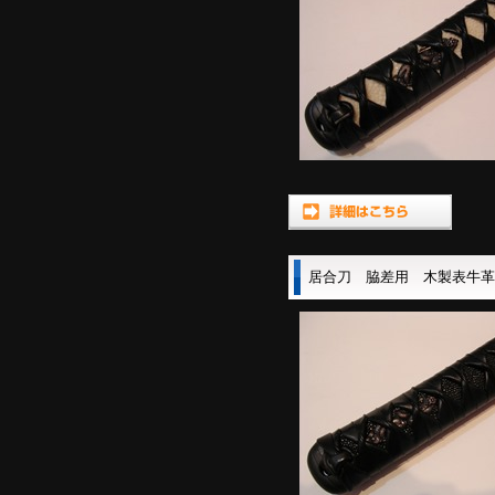
居合刀 脇差用 木製表牛