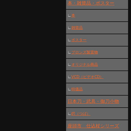
本・雑貨品・ポスター
∟
本
∟
雑貨品
∟
ポスター
∟
ブロンズ製置物
∟
オリジナル商品
∟
VCD（ビデオCD）
∟
特価品
日本刀・武具・御刀小物
∟
鍔（つば）
座頭市 仕込杖シリーズ