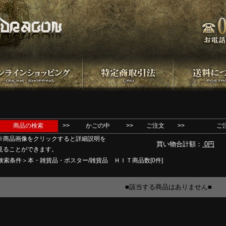
商品の検索
>>
かごの中
>>
ご注文
>>
ご
※商品画像をクリックすると詳細説明を
買い物合計額：
0円
見ることができます。
検索条件＞本・雑貨品・ポスター/雑貨品 ＨＩＴ商品数[0件]
■該当する商品はありません■