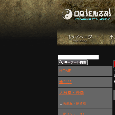
HOME
全商品
太極拳・長拳
∟
表演服・練習着
∟
靴（シューズ）