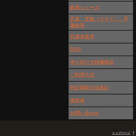
鉄扇シリーズ
忍具、苦無（クナイ）、手
裏剣等
忍者衣装等
DVD
売り切り大特価商品
ご利用方法
特定商取引法表記
送料表
お問い合わせ
トップページ