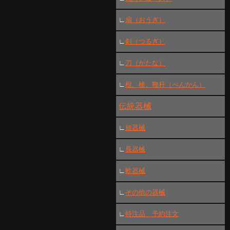
∟
扇（おうぎ）
∟
剣（つるぎ）
∟
刀（かたな）
∟
棍、槍、鞭杆（べんかん）
伝統器械
∟
短器械
∟
長器械
∟
軟器械
∟
その他の器械
∟
特注品 予約注文