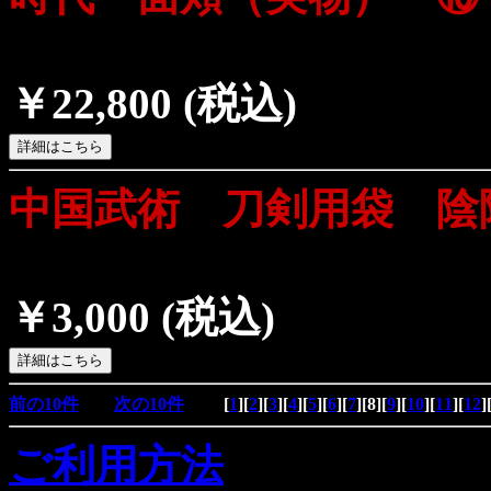
￥22,800
(税込)
中国武術 刀剣用袋 陰
￥3,000
(税込)
前の10件
次の10件
[
1
][
2
][
3
][
4
][
5
][
6
][
7
][
8
][
9
][
10
][
11
][
12
]
ご利用方法