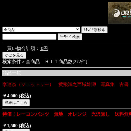
買い物合計額：
0円
検索条件＞全商品 ＨＩＴ商品数[272件]
商品一覧
李連杰（ジェットリー） 黄飛鴻之西域雄獅 写真集 古書
￥4,000
(税込)
特価！レーヨンパンツ 無地 オレンジ 光沢無し 送料無
￥1,500
(税込)