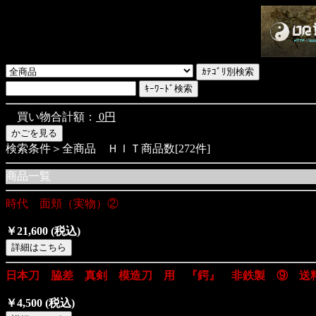
買い物合計額：
0円
検索条件＞全商品 ＨＩＴ商品数[272件]
商品一覧
時代 面頬（実物）②
￥21,600
(税込)
日本刀 脇差 真剣 模造刀 用 『鍔』 非鉄製 ⑨ 送
￥4,500
(税込)