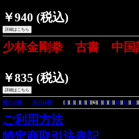
￥940
(税込)
少林金剛拳 古書 中国
￥835
(税込)
前の10件
次の10件
[
1
][
2
][
3
][
4
][
5
][
6
][
7
][
8
][
9
][
10
][
11
][
12
]
ご利用方法
特定商取引法表記