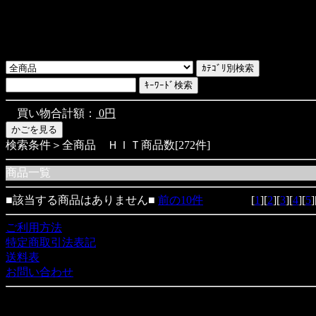
買い物合計額：
0円
検索条件＞全商品 ＨＩＴ商品数[272件]
商品一覧
■該当する商品はありません■
前の10件
[
1
][
2
][
3
][
4
][
5
]
ご利用方法
特定商取引法表記
送料表
お問い合わせ