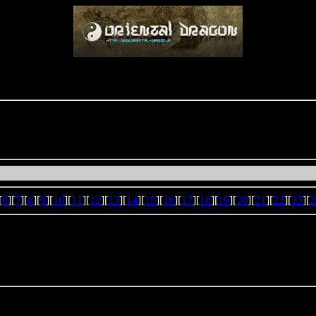
[
6
][
7
][
8
][
9
][
10
][
11
][
12
][
13
][
14
][
15
][
16
][
17
][
18
][
19
][
20
][
21
][
22
][
23
][
2