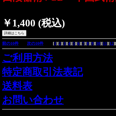
￥1,400
(税込)
前の10件
次の10件
[
1
][
2
][
3
][
4
][
5
][
6
][
7
][
8
][
9
][
10
][
11
][
12
]
ご利用方法
特定商取引法表記
送料表
お問い合わせ