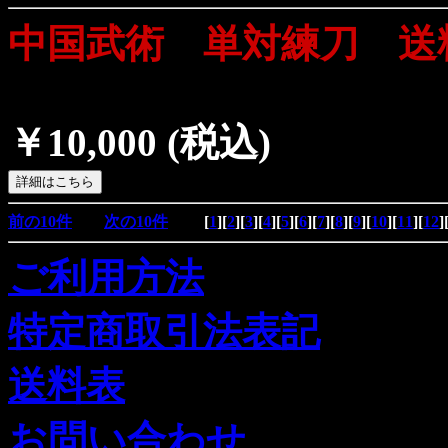
中国武術 単対練刀 送
￥10,000
(税込)
前の10件
次の10件
[
1
][
2
][
3
][
4
][
5
][
6
][
7
][
8
][
9
][
10
][
11
][
12
]
ご利用方法
特定商取引法表記
送料表
お問い合わせ