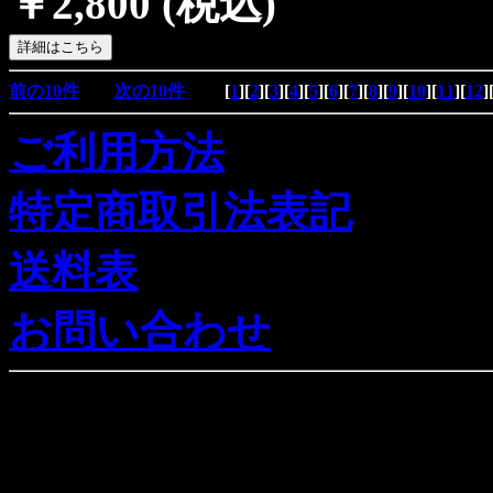
￥2,800
(税込)
前の10件
次の10件
[
1
][
2
][
3
][
4
][
5
][
6
][
7
][
8
][
9
][
10
][
11
][
12
]
ご利用方法
特定商取引法表記
送料表
お問い合わせ