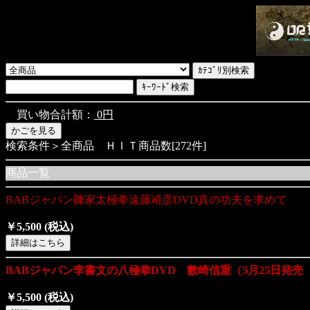
買い物合計額：
0円
検索条件＞全商品 ＨＩＴ商品数[272件]
商品一覧
BABジャパン陳家太極拳遠藤靖彦DVD真の功夫を求めて
￥5,500
(税込)
BABジャパン李書文の八極拳DVD 數崎信重（5月25日発
￥5,500
(税込)