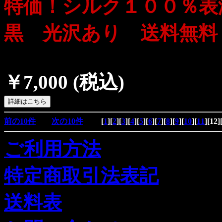
特価！シルク１００％
黒 光沢あり 送料無料
￥7,000
(税込)
前の10件
次の10件
[
1
][
2
][
3
][
4
][
5
][
6
][
7
][
8
][
9
][
10
][
11
][
12
]
ご利用方法
特定商取引法表記
送料表