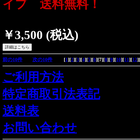
イプ 送料無料！
￥3,500
(税込)
前の10件
次の10件
[
1
][
2
][
3
][
4
][
5
][
6
][
7
][
8
][
9
][
10
][
11
][
12
]
ご利用方法
特定商取引法表記
送料表
お問い合わせ