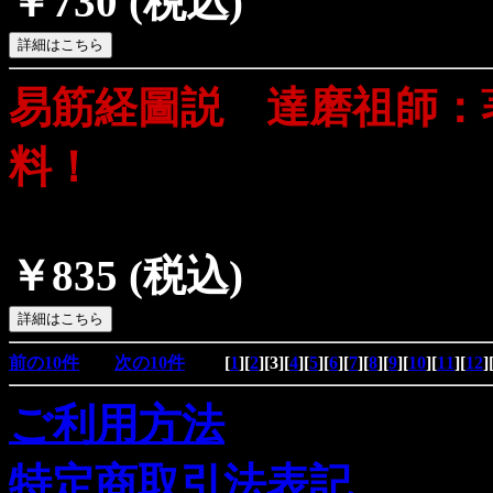
￥730
(税込)
易筋経圖説 達磨祖師：
料！
￥835
(税込)
前の10件
次の10件
[
1
][
2
][
3
][
4
][
5
][
6
][
7
][
8
][
9
][
10
][
11
][
12
]
ご利用方法
特定商取引法表記