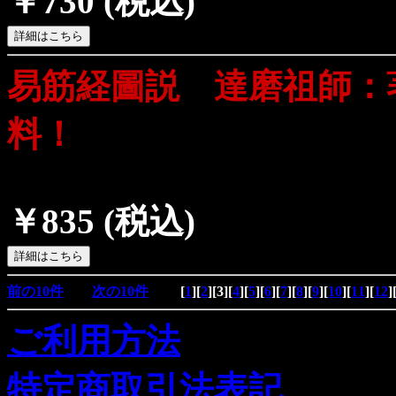
￥730
(税込)
易筋経圖説 達磨祖師：
料！
￥835
(税込)
前の10件
次の10件
[
1
][
2
][
3
][
4
][
5
][
6
][
7
][
8
][
9
][
10
][
11
][
12
]
ご利用方法
特定商取引法表記