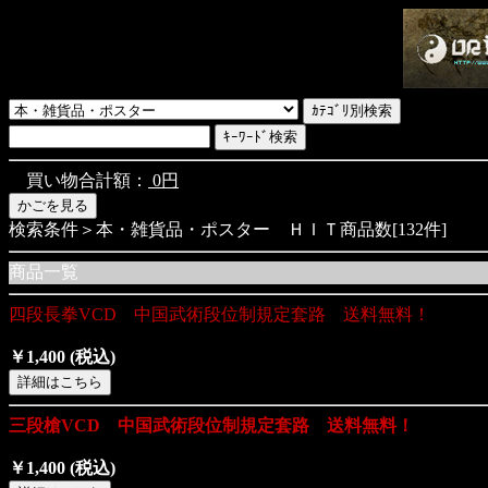
買い物合計額：
0円
検索条件＞本・雑貨品・ポスター ＨＩＴ商品数[132件]
商品一覧
四段長拳VCD 中国武術段位制規定套路 送料無料！
￥1,400
(税込)
三段槍VCD 中国武術段位制規定套路 送料無料！
￥1,400
(税込)