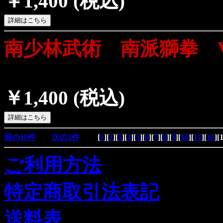
￥1,400
(税込)
南少林武術 南派獅拳 
￥1,400
(税込)
前の10件
次の2件
[
1
][
2
][
3
][
4
][
5
][
6
][
7
][
8
][
9
][
10
][
11
][
12
][
ご利用方法
特定商取引法表記
送料表