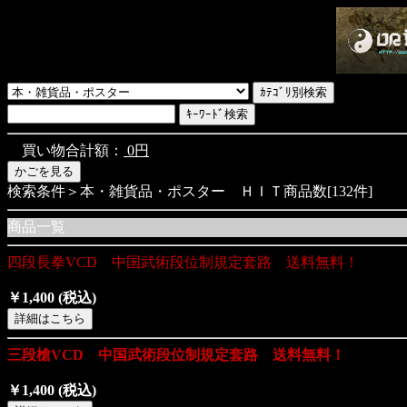
買い物合計額：
0円
検索条件＞本・雑貨品・ポスター ＨＩＴ商品数[132件]
商品一覧
四段長拳VCD 中国武術段位制規定套路 送料無料！
￥1,400
(税込)
三段槍VCD 中国武術段位制規定套路 送料無料！
￥1,400
(税込)