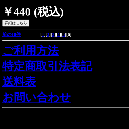
￥440
(税込)
前の10件
[
1
][
2
][
3
][
4
][
5
][
6
]
ご利用方法
特定商取引法表記
送料表
お問い合わせ