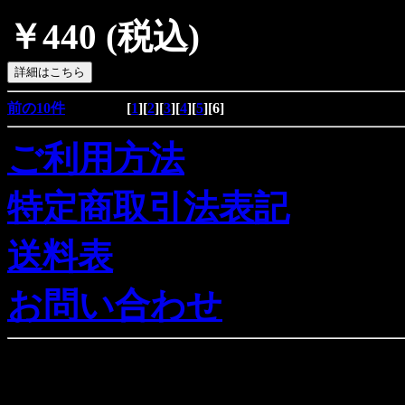
￥440
(税込)
前の10件
[
1
][
2
][
3
][
4
][
5
][
6
]
ご利用方法
特定商取引法表記
送料表
お問い合わせ