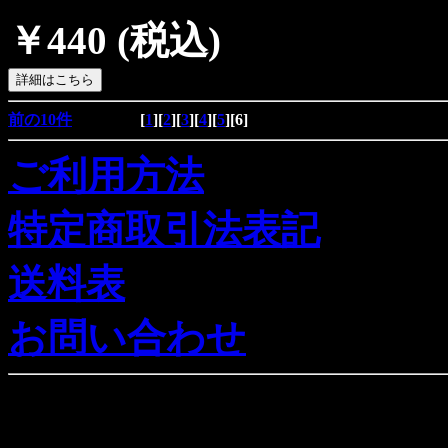
￥440
(税込)
前の10件
[
1
][
2
][
3
][
4
][
5
][
6
]
ご利用方法
特定商取引法表記
送料表
お問い合わせ