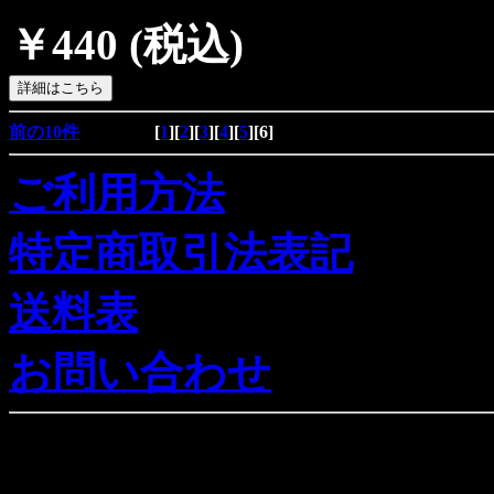
￥440
(税込)
前の10件
[
1
][
2
][
3
][
4
][
5
][
6
]
ご利用方法
特定商取引法表記
送料表
お問い合わせ