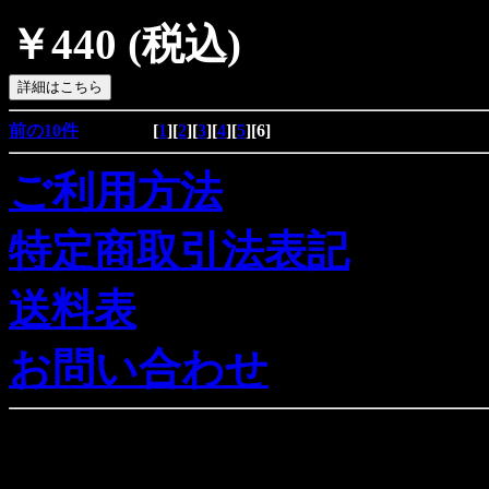
￥440
(税込)
前の10件
[
1
][
2
][
3
][
4
][
5
][
6
]
ご利用方法
特定商取引法表記
送料表
お問い合わせ