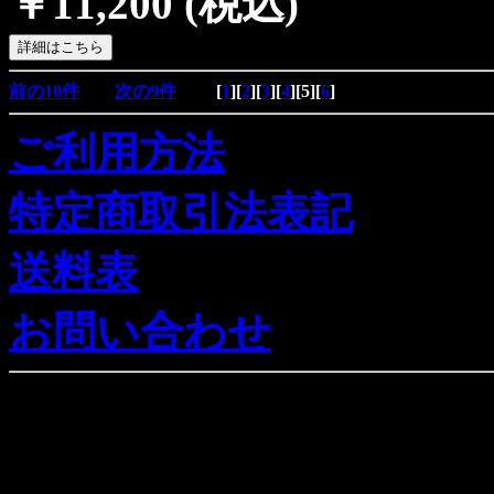
￥11,200
(税込)
前の10件
次の9件
[
1
][
2
][
3
][
4
][
5
][
6
]
ご利用方法
特定商取引法表記
送料表
お問い合わせ