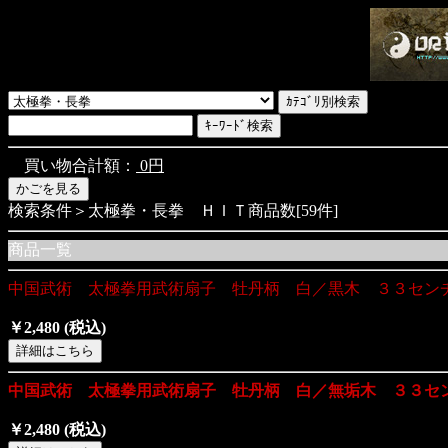
買い物合計額：
0円
検索条件＞太極拳・長拳 ＨＩＴ商品数[59件]
商品一覧
中国武術 太極拳用武術扇子 牡丹柄 白／黒木 ３３セン
￥2,480
(税込)
中国武術 太極拳用武術扇子 牡丹柄 白／無垢木 ３３セ
￥2,480
(税込)