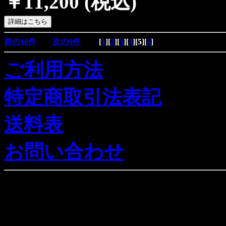
￥11,200
(税込)
前の10件
次の9件
[
1
][
2
][
3
][
4
][
5
][
6
]
ご利用方法
特定商取引法表記
送料表
お問い合わせ