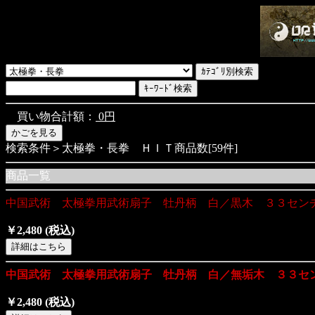
買い物合計額：
0円
検索条件＞太極拳・長拳 ＨＩＴ商品数[59件]
商品一覧
中国武術 太極拳用武術扇子 牡丹柄 白／黒木 ３３セン
￥2,480
(税込)
中国武術 太極拳用武術扇子 牡丹柄 白／無垢木 ３３セ
￥2,480
(税込)