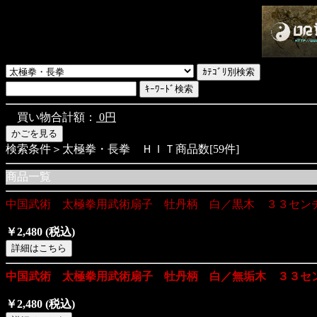
買い物合計額：
0円
検索条件＞太極拳・長拳 ＨＩＴ商品数[59件]
商品一覧
中国武術 太極拳用武術扇子 牡丹柄 白／黒木 ３３セン
￥2,480
(税込)
中国武術 太極拳用武術扇子 牡丹柄 白／無垢木 ３３セ
￥2,480
(税込)