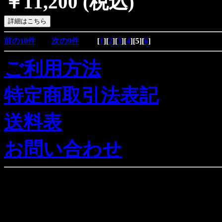
￥11,200
(税込)
前の10件
次の9件
[
1
][
2
][
3
][
4
][
5
][
6
]
ご利用方法
特定商取引法表記
送料表
お問い合わせ