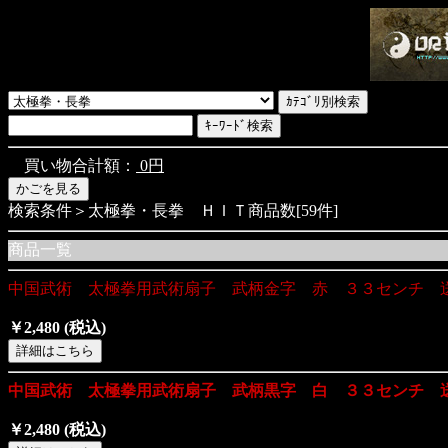
買い物合計額：
0円
検索条件＞太極拳・長拳 ＨＩＴ商品数[59件]
商品一覧
中国武術 太極拳用武術扇子 武柄金字 赤 ３３センチ 
￥2,480
(税込)
中国武術 太極拳用武術扇子 武柄黒字 白 ３３センチ 
￥2,480
(税込)