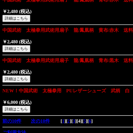
￥2,480
(税込)
中国武術 太極拳用武術用扇子 龍/鳳凰柄 黄布/赤木 送
￥2,480
(税込)
中国武術 太極拳用武術用扇子 龍/鳳凰柄 青布/黒木 送
￥2,480
(税込)
NEW！中国武術 太極拳用 PUレザーシューズ 武柄 白
￥6,000
(税込)
前の10件
次の10件
[
1
][
2
][
3
][
4
][
5
][
6
]
ご利用方法