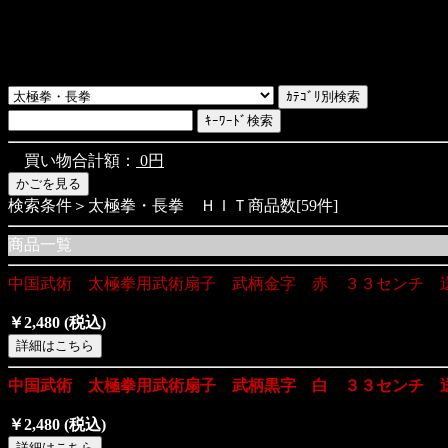
買い物合計額：
0円
検索条件＞太極拳・長拳 ＨＩＴ商品数[59件]
商品一覧
中国武術 太極拳用武術扇子 武柄金字 赤 ３３センチ 
￥2,480
(税込)
中国武術 太極拳用武術扇子 武柄黒字 白 ３３センチ 
￥2,480
(税込)