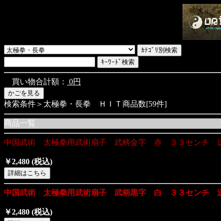
買い物合計額：
0円
検索条件＞太極拳・長拳 ＨＩＴ商品数[59件]
商品一覧
中国武術 太極拳用武術扇子 武柄金字 赤 ３３センチ 
￥2,480
(税込)
中国武術 太極拳用武術扇子 武柄黒字 白 ３３センチ 
￥2,480
(税込)