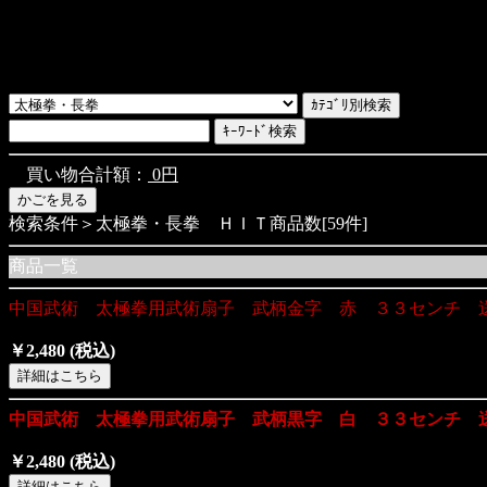
買い物合計額：
0円
検索条件＞太極拳・長拳 ＨＩＴ商品数[59件]
商品一覧
中国武術 太極拳用武術扇子 武柄金字 赤 ３３センチ 
￥2,480
(税込)
中国武術 太極拳用武術扇子 武柄黒字 白 ３３センチ 
￥2,480
(税込)