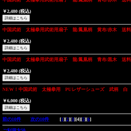
￥2,480
(税込)
中国武術 太極拳用武術用扇子 龍/鳳凰柄 黄布/赤木 送
￥2,480
(税込)
中国武術 太極拳用武術用扇子 龍/鳳凰柄 青布/黒木 送
￥2,480
(税込)
NEW！中国武術 太極拳用 PUレザーシューズ 武柄 白
￥6,000
(税込)
前の10件
次の10件
[
1
][
2
][
3
][
4
][
5
][
6
]
ご利用方法