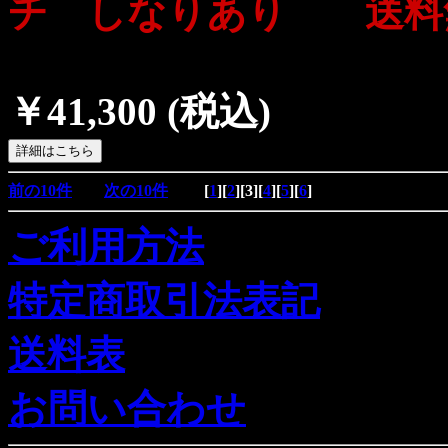
チ しなりあり 送料
￥41,300
(税込)
前の10件
次の10件
[
1
][
2
][
3
][
4
][
5
][
6
]
ご利用方法
特定商取引法表記
送料表
お問い合わせ