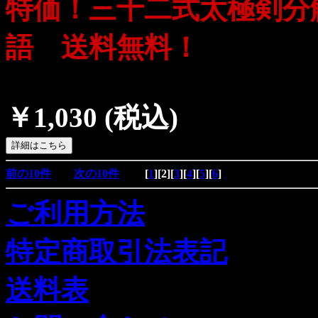
特価！三十二式太極剣分
語 送料無料！
￥1,030
(税込)
前の10件
次の10件
[
1
][
2
][
3
][
4
][
5
][
6
]
ご利用方法
特定商取引法表記
送料表