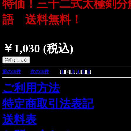
特価！三十二式太極剣分
語 送料無料！
￥1,030
(税込)
前の10件
次の10件
[
1
][
2
][
3
][
4
][
5
][
6
]
ご利用方法
特定商取引法表記
送料表