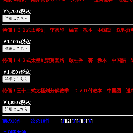
￥7,700
(税込)
特価！３２式太極剣 李徳印 編著 教本 中国語 送料無
￥1,100
(税込)
特価！４２式太極剣競賽套路 敢桂香 著 教本 中国語 
￥1,450
(税込)
特価！三十二式太極剣分解教学 ＤＶＤ付教本 中国語 送
￥1,030
(税込)
前の10件
次の10件
[
1
][
2
][
3
][
4
][
5
][
6
]
ご利用方法