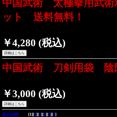
中国武術 太極拳用武術
ット 送料無料！
￥4,280
(税込)
中国武術 刀剣用袋 陰
￥3,000
(税込)
次の10件
[
1
][
2
][
3
][
4
][
5
][
6
]