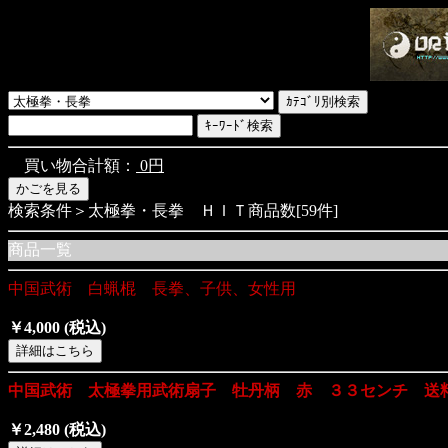
買い物合計額：
0円
検索条件＞太極拳・長拳 ＨＩＴ商品数[59件]
商品一覧
中国武術 白蝋棍 長拳、子供、女性用
￥4,000
(税込)
中国武術 太極拳用武術扇子 牡丹柄 赤 ３３センチ 送
￥2,480
(税込)