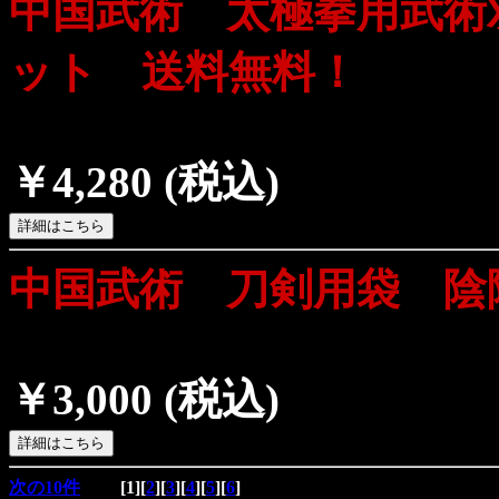
中国武術 太極拳用武術
ット 送料無料！
￥4,280
(税込)
中国武術 刀剣用袋 陰
￥3,000
(税込)
次の10件
[
1
][
2
][
3
][
4
][
5
][
6
]