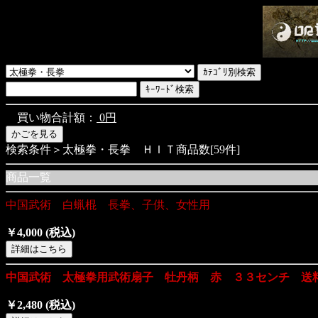
買い物合計額：
0円
検索条件＞太極拳・長拳 ＨＩＴ商品数[59件]
商品一覧
中国武術 白蝋棍 長拳、子供、女性用
￥4,000
(税込)
中国武術 太極拳用武術扇子 牡丹柄 赤 ３３センチ 送
￥2,480
(税込)