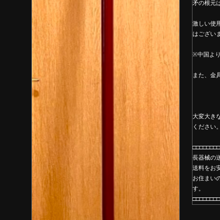
矛の根元
激しい使
はござい
※中国よ
また、金
大変大き
ください
□□□□□□□□
長器械の
送料をお
お住まい
す。
□□□□□□□□