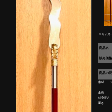
※サムネ
商品名
販売価格
商品の説
素材 ジ
全長 
剣身長さ
重さ 