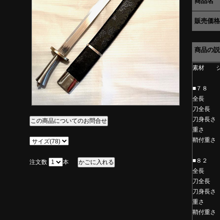
商品名
販売価格
商品の説
素材 ジ
■７８
全長
刀全
刀身長
重さ 
鞘付重
■８２
注文数
本
全長
刀全
刀身長
重さ 
鞘付重