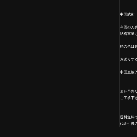
中国武術
今回の刀
結構重量
鞘の色は
お送りす
中国直輸
また予告
ご了承下
送料無料
代金引換