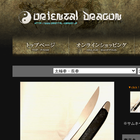
▼click !
※サムネ